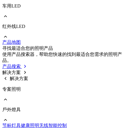
车用LED
前往 照明/消费性LED
PLCC
EMC
Ceramic
红外线LED
前往 车用LED
COB
PLCC
Strip
EMC
Modules
产品地图
Ceramic
前往 红外线LED
寻找最适合您的照明产品
IR LED
使用产品搜索器，帮助您快速的找到最适合您需求的照明产
Photodetectors
品。
IR Laser
产品搜索
ToF
解决方案
Datalink
解决方案
Optical Sensors
专案照明
戶外燈具
前往 专案照明
商业照明
节标灯具
健康照明
无线智能控制