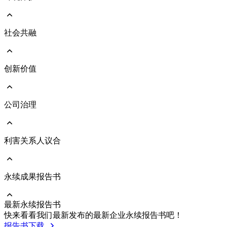
愿景与使命
永续发展治理架构
响应国际倡议
社会共融
前往 环境保护
执行成果亮点
环境管理政策
TCFD气候治理及气候变迁风险评估
能源与气体管理
创新价值
前往 社会共融
人力资本发展
人才吸引与留任
人权管理
公司治理
前往 创新价值
社会与人文关怀
绿色产品
员工照顾与职业安全
维护客户关系
利害关系人议合
前往 公司治理
公司治理架构
公司经营团队
董事会
永续成果报告书
前往 利害关系人议合
功能性委员会
重大主题及管理方针
风险管理
沟通与执行情形
最新永续报告书
永续供应链
利害关系人联络资讯
前往 永续成果报告书
快来看看我们最新发布的最新企业永续报告书吧！
企业诚信经营
利害关系人投诉管道
历年报告书下载
报告书下载
內部稽核