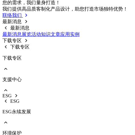
前往 戶外燈具
您的需求，我们量⾝打造！
路灯
我们提供⾼品质客制化产品设计，助您打造市场独特优势！
投光灯
联络我们
工矿灯
最新消息
最新消息
最新消息
展览活动
知识⽂章
应⽤实例
下载专区
下载专区
下载专区
支援中心
EOL产品停产通知
型录下载
ESG
影音中心
ESG
销售保固
ESG永续发展
环境保护
前往 ESG永续发展