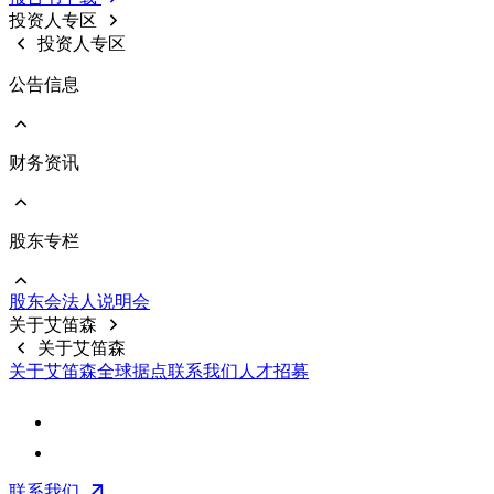
意见回覆
投资人专区
重要规章制度
投资人专区
公告信息
财务资讯
前往 公告信息
重大信息
股东专栏
前往 财务资讯
公司基本资料
每月合并营收
股东会
法⼈说明会
财务报告
前往 股东专栏
关于艾笛森
公开说明书
股价资料
关于艾笛森
前十大股东
关于艾笛森
全球据点
联系我们
人才招募
股利信息
常见问题
联络资讯
联系我们