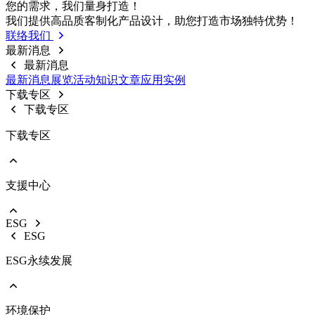
前往 戶外燈具
您的需求，我们量⾝打造！
路灯
我们提供⾼品质客制化产品设计，助您打造市场独特优势！
投光灯
联络我们
工矿灯
最新消息
最新消息
最新消息
展览活动
知识⽂章
应⽤实例
下载专区
下载专区
下载专区
支援中心
EOL产品停产通知
型录下载
ESG
影音中心
ESG
销售保固
ESG永续发展
环境保护
前往 ESG永续发展