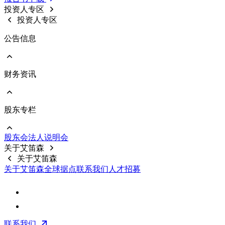
意见回覆
投资人专区
重要规章制度
投资人专区
公告信息
财务资讯
前往 公告信息
重大信息
股东专栏
前往 财务资讯
公司基本资料
每月合并营收
股东会
法⼈说明会
财务报告
前往 股东专栏
关于艾笛森
公开说明书
股价资料
关于艾笛森
前十大股东
关于艾笛森
全球据点
联系我们
人才招募
股利信息
常见问题
联络资讯
联系我们