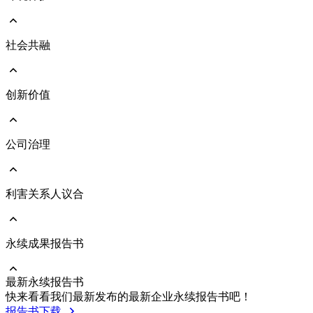
愿景与使命
永续发展治理架构
响应国际倡议
社会共融
前往 环境保护
执行成果亮点
环境管理政策
TCFD气候治理及气候变迁风险评估
能源与气体管理
创新价值
前往 社会共融
人力资本发展
人才吸引与留任
人权管理
公司治理
前往 创新价值
社会与人文关怀
绿色产品
员工照顾与职业安全
维护客户关系
利害关系人议合
前往 公司治理
公司治理架构
公司经营团队
董事会
永续成果报告书
前往 利害关系人议合
功能性委员会
重大主题及管理方针
风险管理
沟通与执行情形
最新永续报告书
永续供应链
利害关系人联络资讯
前往 永续成果报告书
快来看看我们最新发布的最新企业永续报告书吧！
企业诚信经营
利害关系人投诉管道
历年报告书下载
报告书下载
內部稽核