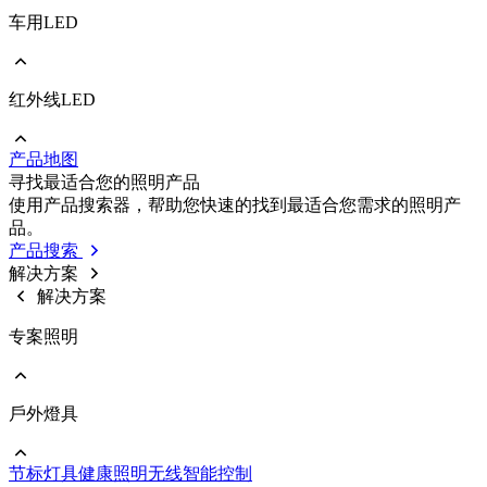
车用LED
前往 照明/消费性LED
PLCC
EMC
Ceramic
红外线LED
前往 车用LED
COB
PLCC
Strip
EMC
Modules
产品地图
Ceramic
前往 红外线LED
寻找最适合您的照明产品
IR LED
使用产品搜索器，帮助您快速的找到最适合您需求的照明产
Photodetectors
品。
IR Laser
产品搜索
ToF
解决方案
Datalink
解决方案
Optical Sensors
专案照明
戶外燈具
前往 专案照明
商业照明
节标灯具
健康照明
无线智能控制