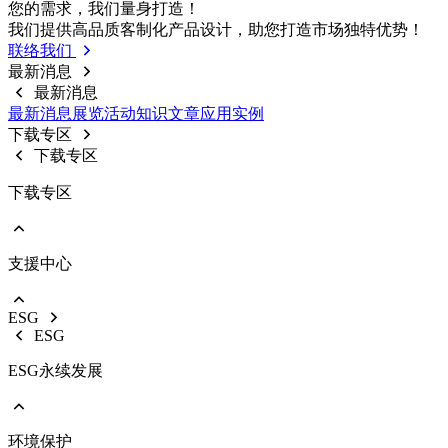
前往 戶外燈具
您的需求，我们量⾝打造！
路灯
我们提供⾼品质客制化产品设计，助您打造市场独特优势！
投光灯
联络我们
工矿灯
最新消息
最新消息
最新消息
展览活动
知识⽂章
应⽤实例
下载专区
下载专区
下载专区
支援中心
EOL产品停产通知
型录下载
ESG
影音中心
ESG
销售保固
ESG永续发展
环境保护
前往 ESG永续发展