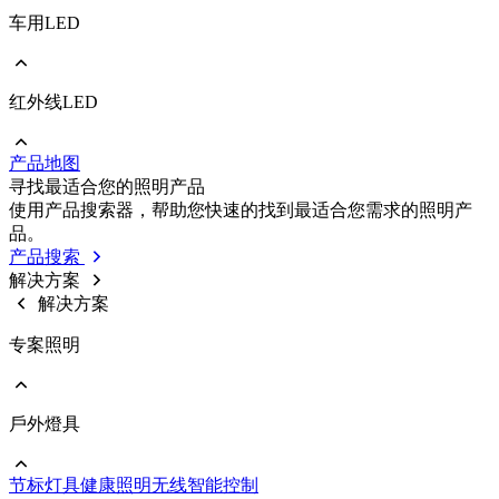
车用LED
前往 照明/消费性LED
PLCC
EMC
Ceramic
红外线LED
前往 车用LED
COB
PLCC
Strip
EMC
Modules
产品地图
Ceramic
前往 红外线LED
寻找最适合您的照明产品
IR LED
使用产品搜索器，帮助您快速的找到最适合您需求的照明产
Photodetectors
品。
IR Laser
产品搜索
ToF
解决方案
Datalink
解决方案
Optical Sensors
专案照明
戶外燈具
前往 专案照明
商业照明
节标灯具
健康照明
无线智能控制