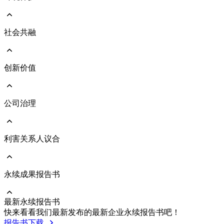
愿景与使命
永续发展治理架构
响应国际倡议
社会共融
前往 环境保护
执行成果亮点
环境管理政策
TCFD气候治理及气候变迁风险评估
能源与气体管理
创新价值
前往 社会共融
人力资本发展
人才吸引与留任
人权管理
公司治理
前往 创新价值
社会与人文关怀
绿色产品
员工照顾与职业安全
维护客户关系
利害关系人议合
前往 公司治理
公司治理架构
公司经营团队
董事会
永续成果报告书
前往 利害关系人议合
功能性委员会
重大主题及管理方针
风险管理
沟通与执行情形
最新永续报告书
永续供应链
利害关系人联络资讯
前往 永续成果报告书
快来看看我们最新发布的最新企业永续报告书吧！
企业诚信经营
利害关系人投诉管道
历年报告书下载
报告书下载
內部稽核