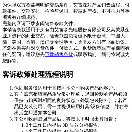
为保障双方权益与明确交易条件，艾笛森对产品销售流程、付
款条件、交期安排、检验与保固、智慧财产权、不可抗力等事
项皆有详细规范。
完整内容请下载参阅销售条款文件。
本销售条款适用于所有由艾笛森光电股份有限公司及其关系企
业所进行的商业交易，涵盖范围包括但不限于台湾、中国大
陆、美国、香港、澳门等全球地区，除非双方另有书面协议。
若您在购买前对交货条件、付款方式、退货政策或产品保固有
任何疑问，建议您先
下载销售条款
或联系我们，我们将竭诚为
您解答。
客诉政策处理流程说明
保固服务仅适用于直接向本公司购买产品的客户。
客户需完整填写品质异常处理单，退回检测的产品必须
保持与购买时相同的良好状态（外观包装除外）；若产
品已安装使用，需一并提供应用灯具/设备信息，并在寄
出后立即通知本公司。
本公司收到退回产品后，将按以下时限出具报告：
3个工作日内提供 3D 失效分析报告。
5个工作日内提供 5D 失效分析报告。