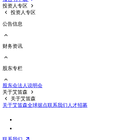
意见回覆
投资人专区
重要规章制度
投资人专区
公告信息
财务资讯
前往 公告信息
重大信息
股东专栏
前往 财务资讯
公司基本资料
每月合并营收
股东会
法⼈说明会
财务报告
前往 股东专栏
关于艾笛森
公开说明书
股价资料
关于艾笛森
前十大股东
关于艾笛森
全球据点
联系我们
人才招募
股利信息
常见问题
联络资讯
联系我们